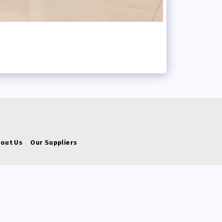
bout Us
Our Suppliers