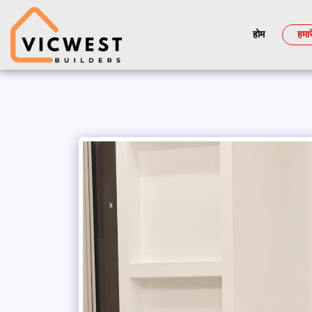
होम
हमार