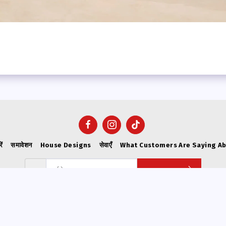
ें
समावेशन
House Designs
सेवाएँ
What Customers Are Saying A
सब्सक्राइब करे
कॉपीराइट © 2026 सभी अधिकार सुरक्षित -
VICWEST BUILDERS
गोपनीयता