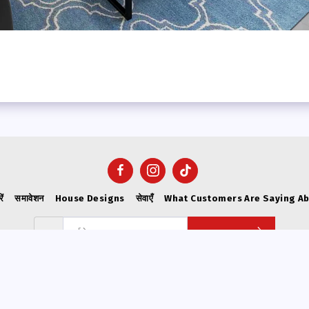
ें
समावेशन
House Designs
सेवाएँ
What Customers Are Saying A
सब्सक्राइब करे
कॉपीराइट © 2026 सभी अधिकार सुरक्षित -
VICWEST BUILDERS
गोपनीयता