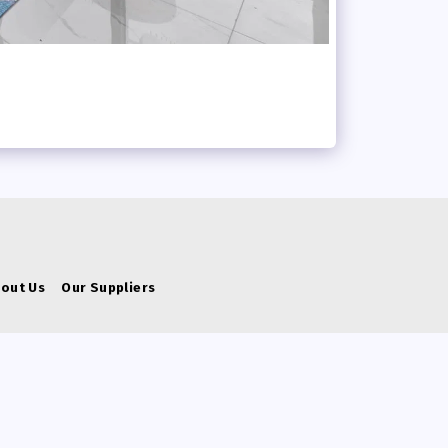
bout Us
Our Suppliers