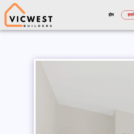
होम
हमार