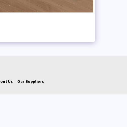
bout Us
Our Suppliers