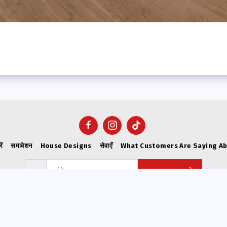
ें
समावेशन
House Designs
सेवाएँ
What Customers Are Saying A
सब्सक्राइब करे
कॉपीराइट © 2026 सभी अधिकार सुरक्षित -
VICWEST BUILDERS
गोपनीयता