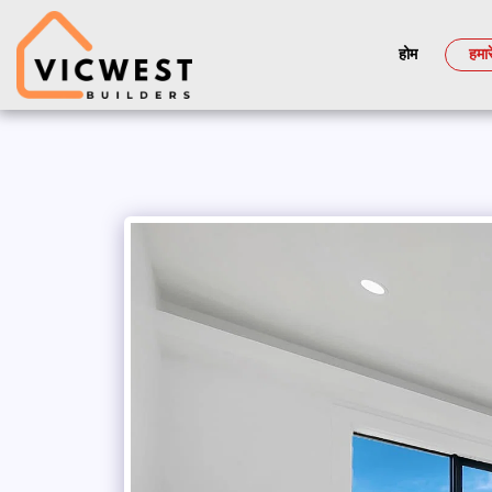
होम
हमार